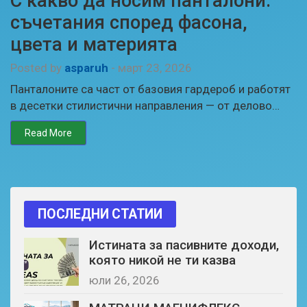
С какво да носим панталони:
съчетания според фасона,
цвета и материята
Posted by
asparuh
-
март 23, 2026
Панталоните са част от базовия гардероб и работят
в десетки стилистични направления — от делово…
Read More
ПОСЛЕДНИ СТАТИИ
Истината за пасивните доходи,
която никой не ти казва
юли 26, 2026