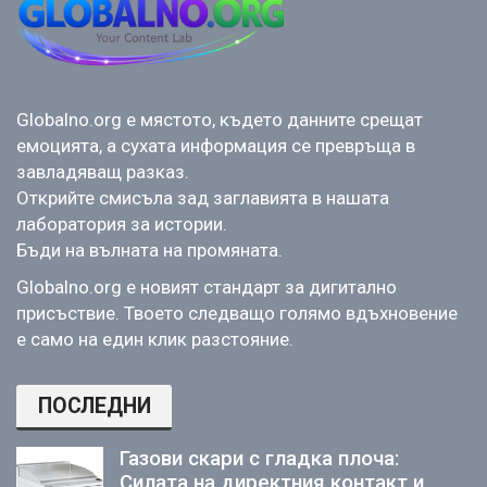
Globalno.org е мястото, където данните срещат
емоцията, а сухата информация се превръща в
завладяващ разказ.
Открийте смисъла зад заглавията в нашата
лаборатория за истории.
Бъди на вълната на промяната.
Globalno.org е новият стандарт за дигитално
присъствие. Твоето следващо голямо вдъхновение
е само на един клик разстояние.
ПОСЛЕДНИ
Газови скари с гладка плоча:
Силата на директния контакт и