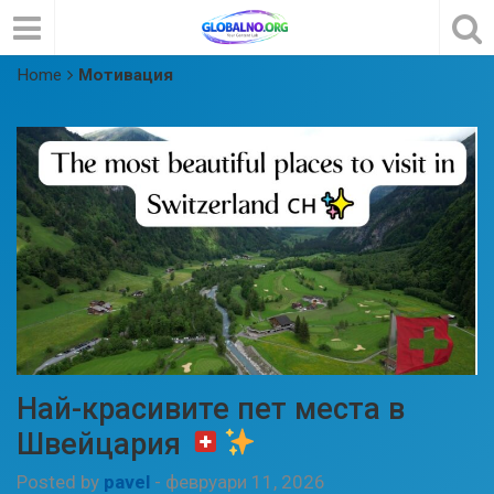
Home
Мотивация
Най-красивите пет места в
Швейцария
Posted by
pavel
-
февруари 11, 2026