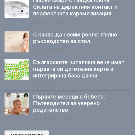
Газови скари с гладка плоча:
Силата на директния контакт и
перфектната карамелизация
април 17, 2026
С какво да носим рокля: пълно
ръководство за стил
април 8, 2026
Българските читалища вече имат
първата си дигитална карта и
интегрирана база данни
януари 24, 2026
Първите месеци с бебето:
Пътеводител за уверено
родителство
февруари 5, 2026