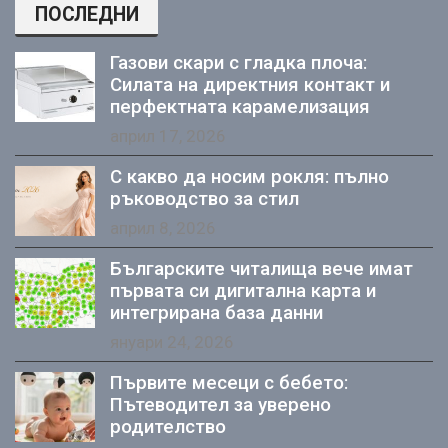
ПОСЛЕДНИ
Газови скари с гладка плоча:
Силата на директния контакт и
перфектната карамелизация
април 17, 2026
С какво да носим рокля: пълно
ръководство за стил
април 8, 2026
Българските читалища вече имат
първата си дигитална карта и
интегрирана база данни
януари 24, 2026
Първите месеци с бебето:
Пътеводител за уверено
родителство