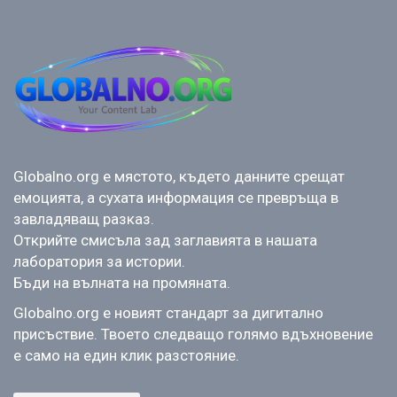
Globalno.org е мястото, където данните срещат
емоцията, а сухата информация се превръща в
завладяващ разказ.
Открийте смисъла зад заглавията в нашата
лаборатория за истории.
Бъди на вълната на промяната.
Globalno.org е новият стандарт за дигитално
присъствие. Твоето следващо голямо вдъхновение
е само на един клик разстояние.