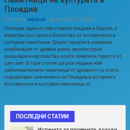
Пловдив
Posted by
asparuh
-
декември 15, 2024
Пловдив, един от най-старите градове в Европа, е
известен със своето богатство от исторически и
културни паметници. Градът предлага уникална
комбинация от древни руини, архитектурни
шедьоври и наследство, което привлича туристи от
цял свят. В тази статия ще разгледаме най-
забележителните паметници от древността, които
подчертават значението на Пловдив в историята.
Исторически и културни паметници от
ПОСЛЕДНИ СТАТИИ
Истината за пасивните доходи,