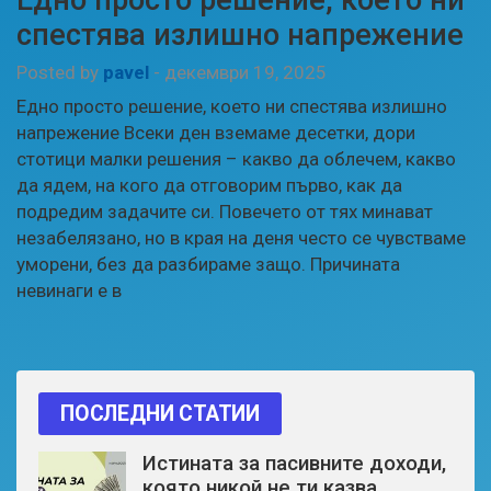
спестява излишно напрежение
Posted by
pavel
-
декември 19, 2025
Едно просто решение, което ни спестява излишно
напрежение Всеки ден вземаме десетки, дори
стотици малки решения – какво да облечем, какво
да ядем, на кого да отговорим първо, как да
подредим задачите си. Повечето от тях минават
незабелязано, но в края на деня често се чувстваме
уморени, без да разбираме защо. Причината
невинаги е в
ПОСЛЕДНИ СТАТИИ
Истината за пасивните доходи,
която никой не ти казва