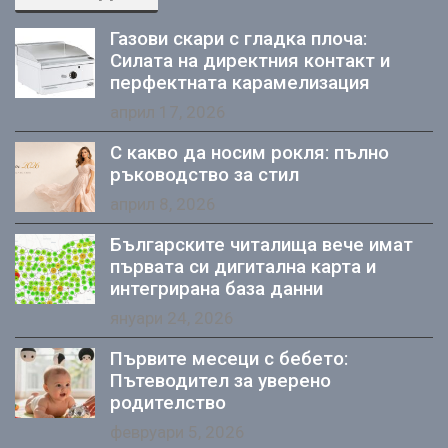
Газови скари с гладка плоча:
Силата на директния контакт и
перфектната карамелизация
април 17, 2026
С какво да носим рокля: пълно
ръководство за стил
април 8, 2026
Българските читалища вече имат
първата си дигитална карта и
интегрирана база данни
януари 24, 2026
Първите месеци с бебето:
Пътеводител за уверено
родителство
февруари 5, 2026