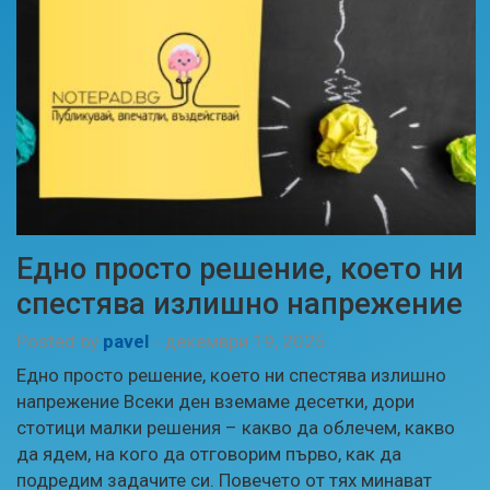
Едно просто решение, което ни
спестява излишно напрежение
Posted by
pavel
-
декември 19, 2025
Едно просто решение, което ни спестява излишно
напрежение Всеки ден вземаме десетки, дори
стотици малки решения – какво да облечем, какво
да ядем, на кого да отговорим първо, как да
подредим задачите си. Повечето от тях минават