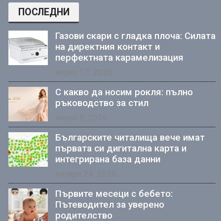
ПОСЛЕДНИ
Газови скари с гладка плоча: Силата
на директния контакт и
перфектната карамелизация
април 17, 2026
С какво да носим рокля: пълно
ръководство за стил
април 8, 2026
Българските читалища вече имат
първата си дигитална карта и
интегрирана база данни
януари 24, 2026
Първите месеци с бебето:
Пътеводител за уверено
родителство