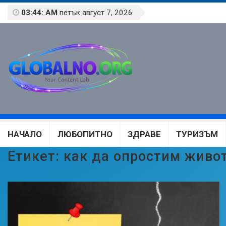
03:44: AM
петък август 7, 2026
НАЧАЛО
ЛЮБОПИТНО
ЗДРАВЕ
ТУРИЗЪМ
Етикет:
как да опростим живот