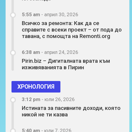
5:55 am
-
април 30, 2026
Всичко за ремонта: Как да се
справите с всеки проект – от пода до
тавана, с помощта на Remonti.org
6:38 am
-
април 24, 2026
Pirin.biz – Дигиталната врата към
изживяванията в Пирин
ХРОНОЛОГИЯ
3:12 pm
-
юли 26, 2026
Истината за пасивните доходи, която
никой не ти казва
5:40 am
-
юли 7, 2026