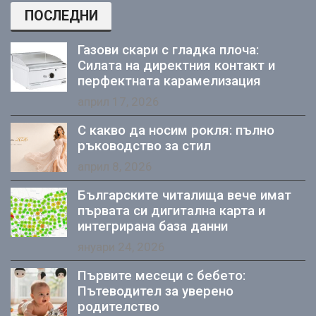
ПОСЛЕДНИ
Газови скари с гладка плоча:
Силата на директния контакт и
перфектната карамелизация
април 17, 2026
С какво да носим рокля: пълно
ръководство за стил
април 8, 2026
Българските читалища вече имат
първата си дигитална карта и
интегрирана база данни
януари 24, 2026
Първите месеци с бебето:
Пътеводител за уверено
родителство