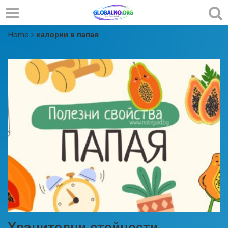
Home
калории в папая
Хранителни стойности,