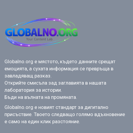
Globalno.org е мястото, където данните срещат
емоцията, а сухата информация се превръща в
завладяващ разказ.
Открийте смисъла зад заглавията в нашата
лаборатория за истории.
Бъди на вълната на промяната.
Globalno.org е новият стандарт за дигитално
присъствие. Твоето следващо голямо вдъхновение
е само на един клик разстояние.