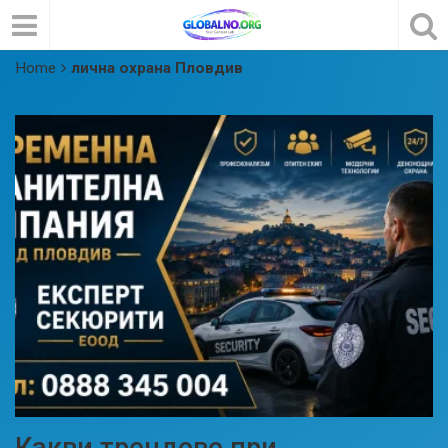
Home
лична охрана Пловдив
Какви трендове при