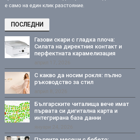
е само на един клик разстояние.
ПОСЛЕДНИ
Газови скари с гладка плоча:
Силата на директния контакт и
перфектната карамелизация
април 17, 2026
С какво да носим рокля: пълно
ръководство за стил
април 8, 2026
Българските читалища вече имат
първата си дигитална карта и
интегрирана база данни
януари 24, 2026
Първите месеци с бебето: