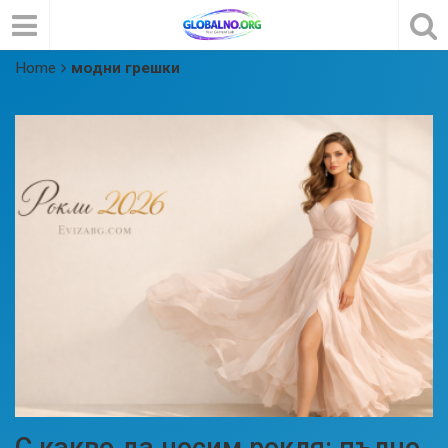
Home
модни грешки
С какво да носим рокля: пълно