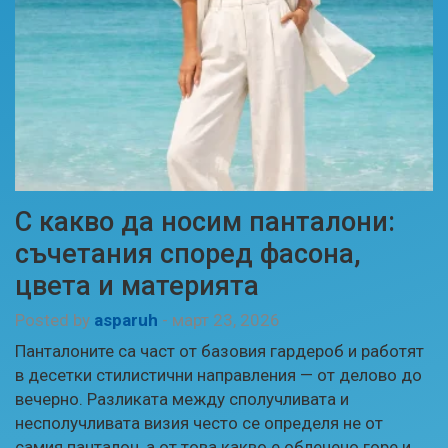
С какво да носим панталони:
съчетания според фасона,
цвета и материята
Posted by
asparuh
-
март 23, 2026
Панталоните са част от базовия гардероб и работят
в десетки стилистични направления — от делово до
вечерно. Разликата между сполучливата и
несполучливата визия често се определя не от
самия панталон, а от това какво е облечено горе и