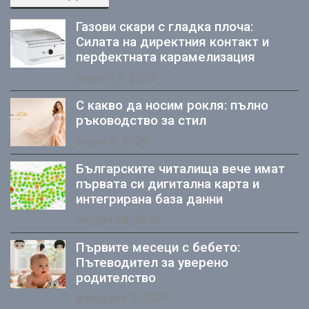
Газови скари с гладка плоча:
Силата на директния контакт и
перфектната карамелизация
април 17, 2026
С какво да носим рокля: пълно
ръководство за стил
април 8, 2026
Българските читалища вече имат
първата си дигитална карта и
интегрирана база данни
януари 24, 2026
Първите месеци с бебето:
Пътеводител за уверено
родителство
февруари 5, 2026