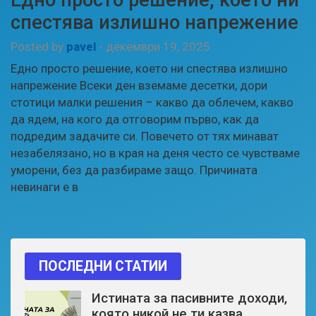
спестява излишно напрежение
Posted by
pavel
-
декември 19, 2025
Едно просто решение, което ни спестява излишно
напрежение Всеки ден вземаме десетки, дори
стотици малки решения – какво да облечем, какво
да ядем, на кого да отговорим първо, как да
подредим задачите си. Повечето от тях минават
незабелязано, но в края на деня често се чувстваме
уморени, без да разбираме защо. Причината
невинаги е в
ПОСЛЕДНИ СТАТИИ
Истината за пасивните доходи,
която никой не ти казва