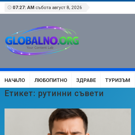
07:27: AM
събота август 8, 2026
НАЧАЛО
ЛЮБОПИТНО
ЗДРАВЕ
ТУРИЗЪМ
Етикет:
рутинни съвети