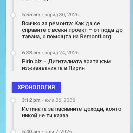
5:55 am
-
април 30, 2026
Всичко за ремонта: Как да се
справите с всеки проект – от пода до
тавана, с помощта на Remonti.org
6:38 am
-
април 24, 2026
Pirin.biz – Дигиталната врата към
изживяванията в Пирин
ХРОНОЛОГИЯ
3:12 pm
-
юли 26, 2026
Истината за пасивните доходи, която
никой не ти казва
5:40 am
-
юли 7, 2026