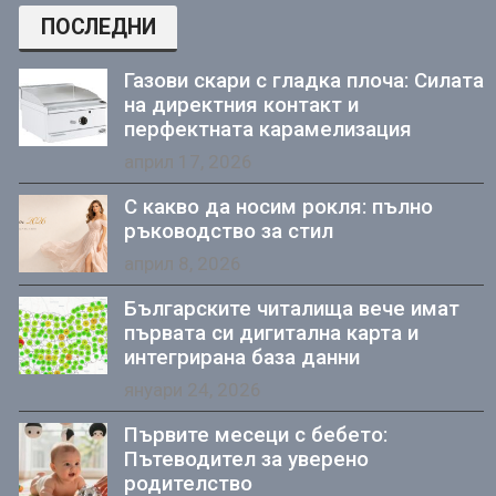
ПОСЛЕДНИ
Газови скари с гладка плоча: Силата
на директния контакт и
перфектната карамелизация
април 17, 2026
С какво да носим рокля: пълно
ръководство за стил
април 8, 2026
Българските читалища вече имат
първата си дигитална карта и
интегрирана база данни
януари 24, 2026
Първите месеци с бебето:
Пътеводител за уверено
родителство