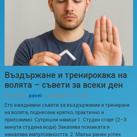
Въздържане и тренироквка на
волята – съвети за всеки ден
Posted by
pavel
-
ноември 19, 2025
Ето ежедневни съвети за въздържание и трениране
на волята, поднесени кратко, практично и
приложимо: Сутрешни навици 1. Студен старт (2–3
минути студена вода) Закалява психиката и
намалява импулсивността. 2. Малък ранен успех