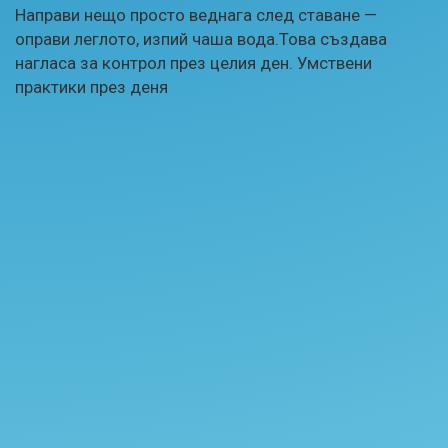
Направи нещо просто веднага след ставане —
оправи леглото, изпий чаша вода.Това създава
нагласа за контрол през целия ден. Умствени
практики през деня