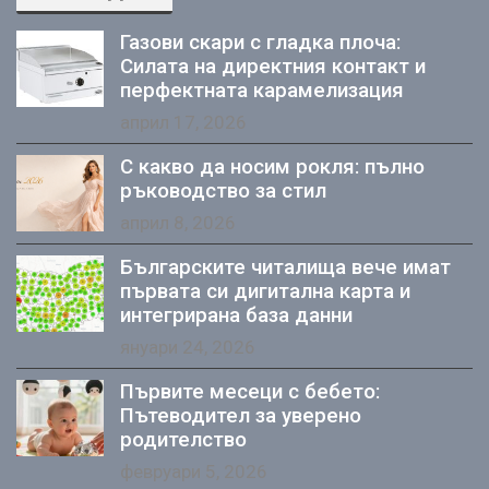
Газови скари с гладка плоча:
Силата на директния контакт и
перфектната карамелизация
април 17, 2026
С какво да носим рокля: пълно
ръководство за стил
април 8, 2026
Българските читалища вече имат
първата си дигитална карта и
интегрирана база данни
януари 24, 2026
Първите месеци с бебето:
Пътеводител за уверено
родителство
февруари 5, 2026