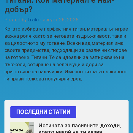
добър?
Posted by
traki
-
август 26, 2025
Когато избирате перфектния тиган, материалът играе
важна роля както за неговата издръжливост, така и
за цялостното му готвене. Всеки вид материал има
своите предимства, подходящи за различни стилове
на готвене. Тигани. Те са идеални за запържване на
пържоли, сотиране на зеленчуци и дори за
приготвяне на палачинки. Именно тяхната гъвкавост
ги прави толкова популярни сред
ПОСЛЕДНИ СТАТИИ
Истината за пасивните доходи,
която никой не ти казва