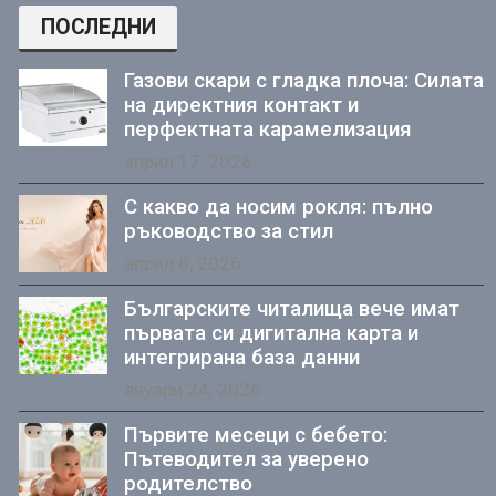
ПОСЛЕДНИ
Газови скари с гладка плоча: Силата
на директния контакт и
перфектната карамелизация
април 17, 2026
С какво да носим рокля: пълно
ръководство за стил
април 8, 2026
Българските читалища вече имат
първата си дигитална карта и
интегрирана база данни
януари 24, 2026
Първите месеци с бебето:
Пътеводител за уверено
родителство