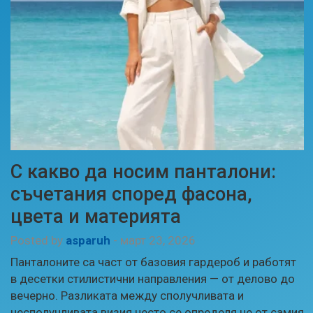
С какво да носим панталони:
съчетания според фасона,
цвета и материята
Posted by
asparuh
-
март 23, 2026
Панталоните са част от базовия гардероб и работят
в десетки стилистични направления — от делово до
вечерно. Разликата между сполучливата и
несполучливата визия често се определя не от самия