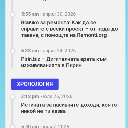
5:55 am
-
април 30, 2026
Всичко за ремонта: Как да се
справите с всеки проект – от пода до
тавана, с помощта на Remonti.org
6:38 am
-
април 24, 2026
Pirin.biz – Дигиталната врата към
изживяванията в Пирин
ХРОНОЛОГИЯ
3:12 pm
-
юли 26, 2026
Истината за пасивните доходи, която
никой не ти казва
5:40 am
-
юли 7, 2026