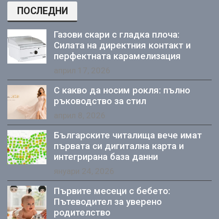
ПОСЛЕДНИ
Газови скари с гладка плоча:
Силата на директния контакт и
перфектната карамелизация
април 17, 2026
С какво да носим рокля: пълно
ръководство за стил
април 8, 2026
Българските читалища вече имат
първата си дигитална карта и
интегрирана база данни
януари 24, 2026
Първите месеци с бебето:
Пътеводител за уверено
родителство