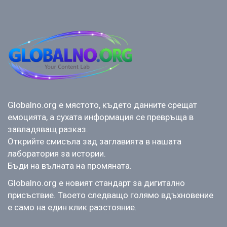
Globalno.org е мястото, където данните срещат
емоцията, а сухата информация се превръща в
завладяващ разказ.
Открийте смисъла зад заглавията в нашата
лаборатория за истории.
Бъди на вълната на промяната.
Globalno.org е новият стандарт за дигитално
присъствие. Твоето следващо голямо вдъхновение
е само на един клик разстояние.