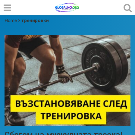
Home
тренировки
Сбогом на мускулната треска!