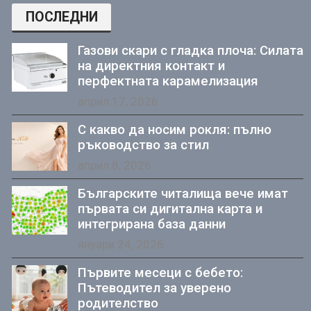
ПОСЛЕДНИ
Газови скари с гладка плоча: Силата
на директния контакт и
перфектната карамелизация
април 17, 2026
С какво да носим рокля: пълно
ръководство за стил
април 8, 2026
Българските читалища вече имат
първата си дигитална карта и
интегрирана база данни
януари 24, 2026
Първите месеци с бебето:
Пътеводител за уверено
родителство