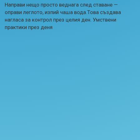
Направи нещо просто веднага след ставане —
оправи леглото, изпий чаша вода.Това създава
нагласа за контрол през целия ден. Умствени
практики през деня