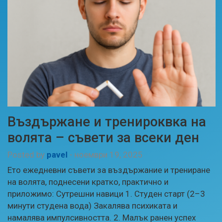
Въздържане и тренироквка на
волята – съвети за всеки ден
Posted by
pavel
-
ноември 19, 2025
Ето ежедневни съвети за въздържание и трениране
на волята, поднесени кратко, практично и
приложимо: Сутрешни навици 1. Студен старт (2–3
минути студена вода) Закалява психиката и
намалява импулсивността. 2. Малък ранен успех