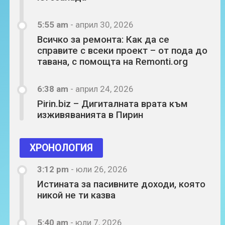
5:55 am
-
април 30, 2026
Всичко за ремонта: Как да се
справите с всеки проект – от пода до
тавана, с помощта на Remonti.org
6:38 am
-
април 24, 2026
Pirin.biz – Дигиталната врата към
изживяванията в Пирин
ХРОНОЛОГИЯ
3:12 pm
-
юли 26, 2026
Истината за пасивните доходи, която
никой не ти казва
5:40 am
-
юли 7, 2026