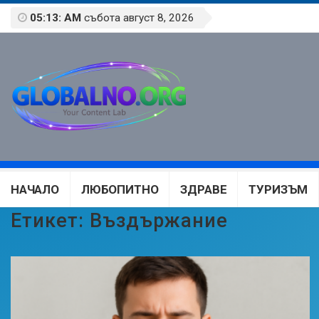
05:13: AM
събота август 8, 2026
НАЧАЛО
ЛЮБОПИТНО
ЗДРАВЕ
ТУРИЗЪМ
Етикет:
Въздържание