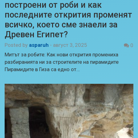
построени от роби и как
последните открития променят
всичко, което сме знаели за
Древен Египет?
Posted by
asparuh
-
август 3, 2025
0
Митът за робите: Как нови открития промениха
разбиранията ни за строителите на пирамидите
Пирамидите в Гиза са едно от…