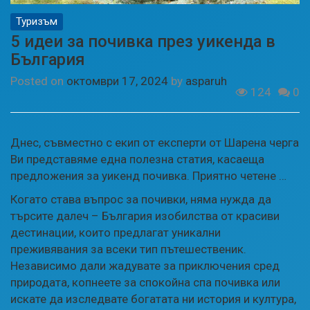
Туризъм
5 идеи за почивка през уикенда в
България
Posted on
октомври 17, 2024
by
asparuh
124
0
Днес, съвместно с екип от експерти от
Шарена черга
Ви представяме една полезна статия, касаеща
предложения за уикенд почивка. Приятно четене …
Когато става въпрос за почивки, няма нужда да
търсите далеч – България изобилства от красиви
дестинации, които предлагат уникални
преживявания за всеки тип пътешественик.
Независимо дали жадувате за приключения сред
природата, копнеете за спокойна спа почивка или
искате да изследвате богатата ни история и култура,