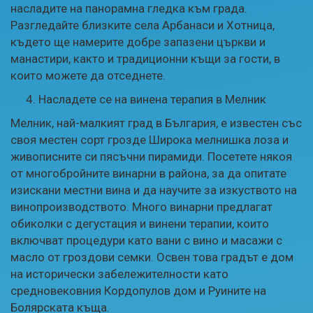
насладите на панорамна гледка към града.
Разгледайте близките села Арбанаси и Хотница,
където ще намерите добре запазени църкви и
манастири, както и традиционни къщи за гости, в
които можете да отседнете.
Насладете се на винена терапия в Мелник
Мелник, най-малкият град в България, е известен със
своя местен сорт грозде Широка мелнишка лоза и
живописните си пясъчни пирамиди. Посетете някоя
от многобройните винарни в района, за да опитате
изискани местни вина и да научите за изкуството на
винопроизводството. Много винарни предлагат
обиколки с дегустация и винени терапии, които
включват процедури като вани с вино и масажи с
масло от гроздови семки. Освен това градът е дом
на исторически забележителности като
средновековния Кордопулов дом и Руините на
Болярската къща.