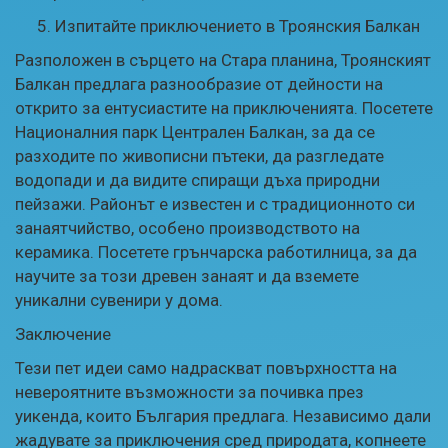
Изпитайте приключението в Троянския Балкан
Разположен в сърцето на Стара планина, Троянският
Балкан предлага разнообразие от дейности на
открито за ентусиастите на приключенията. Посетете
Националния парк Централен Балкан, за да се
разходите по живописни пътеки, да разгледате
водопади и да видите спиращи дъха природни
пейзажи. Районът е известен и с традиционното си
занаятчийство, особено производството на
керамика. Посетете грънчарска работилница, за да
научите за този древен занаят и да вземете
уникални сувенири у дома.
Заключение
Тези пет идеи само надраскват повърхността на
невероятните възможности за почивка през
уикенда, които България предлага. Независимо дали
жадувате за приключения сред природата, копнеете