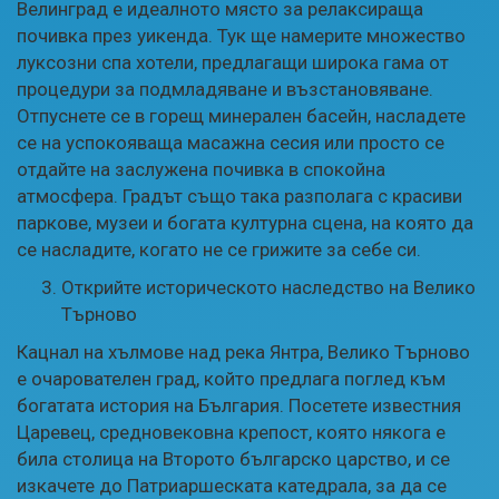
Велинград е идеалното място за релаксираща
почивка през уикенда. Тук ще намерите множество
луксозни спа хотели, предлагащи широка гама от
процедури за подмладяване и възстановяване.
Отпуснете се в горещ минерален басейн, насладете
се на успокояваща масажна сесия или просто се
отдайте на заслужена почивка в спокойна
атмосфера. Градът също така разполага с красиви
паркове, музеи и богата културна сцена, на която да
се насладите, когато не се грижите за себе си.
Открийте историческото наследство на Велико
Търново
Кацнал на хълмове над река Янтра, Велико Търново
е очарователен град, който предлага поглед към
богатата история на България. Посетете известния
Царевец, средновековна крепост, която някога е
била столица на Второто българско царство, и се
изкачете до Патриаршеската катедрала, за да се