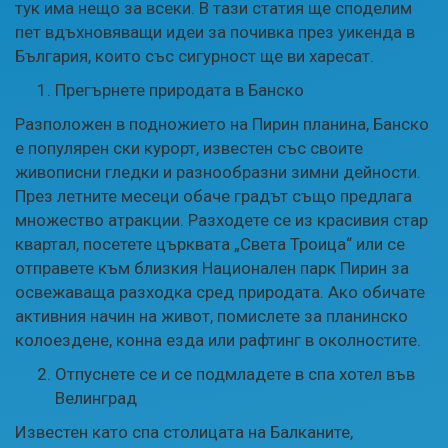
тук има нещо за всеки. В тази статия ще споделим
пет вдъхновяващи идеи за почивка през уикенда в
България, които със сигурност ще ви харесат.
Прегърнете природата в Банско
Разположен в подножието на Пирин планина, Банско
е популярен ски курорт, известен със своите
живописни гледки и разнообразни зимни дейности.
През летните месеци обаче градът също предлага
множество атракции. Разходете се из красивия стар
квартал, посетете църквата „Света Троица“ или се
отправете към близкия Национален парк Пирин за
освежаваща разходка сред природата. Ако обичате
активния начин на живот, помислете за планинско
колоездене, конна езда или рафтинг в околностите.
Отпуснете се и се подмладете в спа хотел във
Велинград
Известен като спа столицата на Балканите,