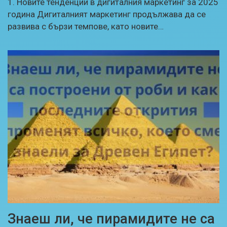
1. Новите тенденции в дигиталния маркетинг за 2025
година Дигиталният маркетинг продължава да се
развива с бързи темпове, като новите…
Знаеш ли, че пирамидите не са