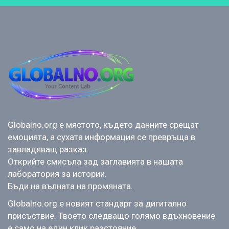
Globalno.org е мястото, където данните срещат
емоцията, а сухата информация се превръща в
завладяващ разказ.
Открийте смисъла зад заглавията в нашата
лаборатория за истории.
Бъди на вълната на промяната.
Globalno.org е новият стандарт за дигитално
присъствие. Твоето следващо голямо вдъхновение
е само на един клик разстояние.