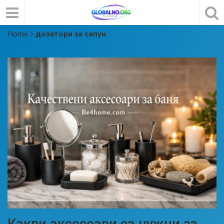
Home
дозатори за сапун
Какви аксесоари са нужни за