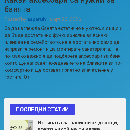
банята
Posted by
asparuh
-
март 23, 2026
За да изглежда банята естетично и уютно, а също и
да бъде достатъчно функционална за всички
членове на семейството, не е достатъчно само да
направите ремонт и да монтирате санитарията. Не
по-малко важно е да подберете аксесоари за баня,
които ще направят ежедневието на близките ви по-
комфортно и ще оставят приятно впечатление у
гостите. От
ПОСЛЕДНИ СТАТИИ
Истината за пасивните доходи,
която никой не ти казва