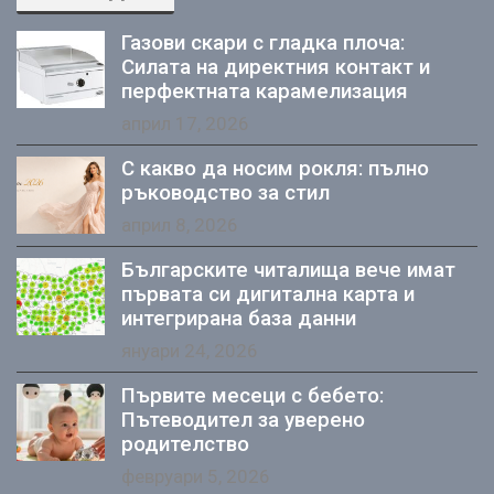
Газови скари с гладка плоча:
Силата на директния контакт и
перфектната карамелизация
април 17, 2026
С какво да носим рокля: пълно
ръководство за стил
април 8, 2026
Българските читалища вече имат
първата си дигитална карта и
интегрирана база данни
януари 24, 2026
Първите месеци с бебето:
Пътеводител за уверено
родителство
февруари 5, 2026