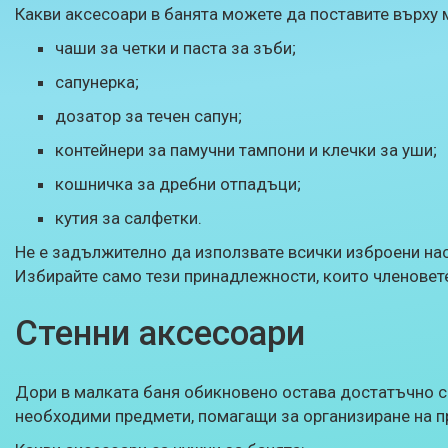
Какви аксесоари в банята можете да поставите върху 
чаши за четки и паста за зъби;
сапунерка;
дозатор за течен сапун;
контейнери за памучни тампони и клечки за уши;
кошничка за дребни отпадъци;
кутия за салфетки.
Не е задължително да използвате всички изброени на
Избирайте само тези принадлежности, които членовет
Стенни аксесоари
Дори в малката баня обикновено остава достатъчно с
необходими предмети, помагащи за организиране на п