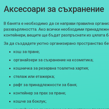
Аксесоари за съхранение
В банята е необходимо да се направи правилна организ
разхвърляността. Ако всички необходими принадлежно
контейнери, вещите ще бъдат разпръснати из цялата б
За да създадете уютно организирано пространство без
кош за пране;
органайзери за съхранение на козметика;
кошничка за резервна тоалетна хартия;
стелаж или етажерка;
рафт за принадлежности за баня;
контейнер за прах за пране;
кошче за боклук;