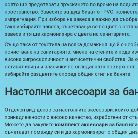
която ще предотврати пръскането по време на водните
пространство. Завесите за душ биват от PVC, полиес
импрегнация. При избора на завеса е важно да съобра
така избирайте завеса, съчетаваща се по цвят с остан
завеса и тя ще хармонизира с цвета на санитарията.
Също така от текстила на всяка домакиня ще й е необ
почистване на санитарията, миене на стените и пода 
висока хигроскопичност и антисептични свойства. За 
оставят ивици и власинки по огледалната повърхност. 
избирайте разцветите според общия стил на банята.
Настолни аксесоари за ба
Отделен вид декор са настолните аксесоари, които до
принадлежности с високо качество, изработени от стъ
Можете да закупите
комплект аксесоари за баня
или
съчетават помежду си и да хармонизират с общия диз