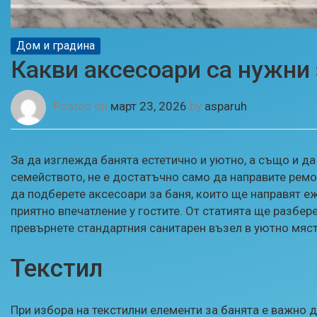
Дом и градина
Какви аксесоари са нужни 
Posted on
март 23, 2026
by
asparuh
За да изглежда банята естетично и уютно, а също и д
семейството, не е достатъчно само да направите ремо
да подберете аксесоари за баня, които ще направят е
приятно впечатление у гостите. От статията ще разбер
превърнете стандартния санитарен възел в уютно място
Текстил
При избора на текстилни елементи за банята е важно 