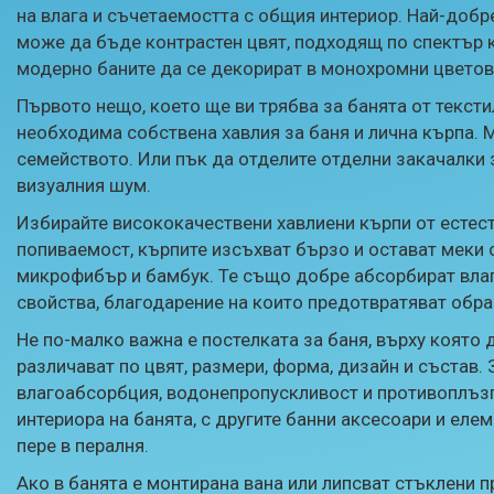
на влага и съчетаемостта с общия интериор. Най-добре
може да бъде контрастен цвят, подходящ по спектър 
модерно баните да се декорират в монохромни цветове
Първото нещо, което ще ви трябва за банята от тексти
необходима собствена хавлия за баня и лична кърпа. М
семейството. Или пък да отделите отделни закачалки з
визуалния шум.
Избирайте висококачествени хавлиени кърпи от естес
попиваемост, кърпите изсъхват бързо и остават меки 
микрофибър и бамбук. Те също добре абсорбират вла
свойства, благодарение на които предотвратяват обра
Не по-малко важна е постелката за баня, върху която 
различават по цвят, размери, форма, дизайн и състав.
влагоабсорбция, водонепропускливост и противоплъзг
интериора на банята, с другите банни аксесоари и еле
пере в пералня.
Ако в банята е монтирана вана или липсват стъклени п