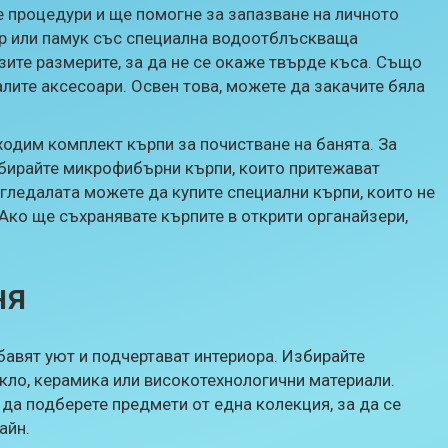
 процедури и ще помогне за запазване на личното
тер или памук със специална водоотблъскваща
зите размерите, за да не се окаже твърде къса. Също
алите аксесоари. Освен това, можете да закачите бяла
ходим комплект кърпи за почистване на банята. За
избирайте микрофибърни кърпи, които притежават
огледалата можете да купите специални кърпи, които не
Ако ще съхранявате кърпите в открити органайзери,
ня
бавят уют и подчертават интериора. Избирайте
кло, керамика или високотехнологични материали.
 да подберете предмети от една колекция, за да се
айн.