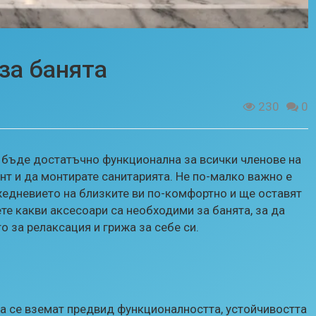
за банята
230
0
а бъде достатъчно функционална за всички членове на
нт и да монтирате санитарията. Не по-малко важно е
жедневието на близките ви по-комфортно и ще оставят
ете какви аксесоари са необходими за банята, за да
 за релаксация и грижа за себе си.
да се вземат предвид функционалността, устойчивостта