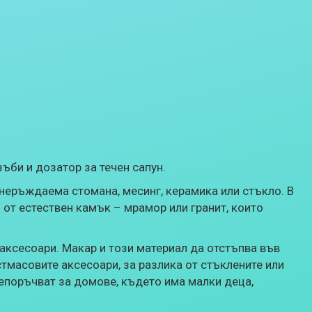
зъби и дозатор за течен сапун.
 неръждаема стомана, месинг, керамика или стъкло. В
 от естествен камък – мрамор или гранит, които
аксесоари. Макар и този материал да отстъпва във
тмасовите аксесоари, за разлика от стъклените или
епоръчват за домове, където има малки деца,