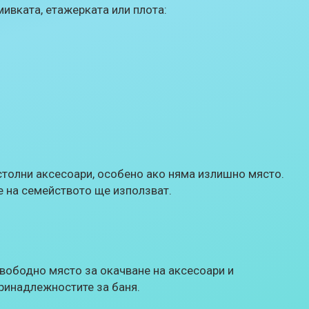
мивката, етажерката или плота:
столни аксесоари, особено ако няма излишно място.
е на семейството ще използват.
вободно място за окачване на аксесоари и
ринадлежностите за баня.