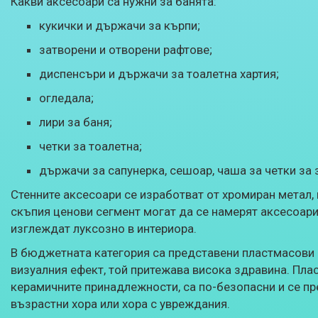
Какви аксесоари са нужни за банята:
кукички и държачи за кърпи;
затворени и отворени рафтове;
диспенсъри и държачи за тоалетна хартия;
огледала;
лири за баня;
четки за тоалетна;
държачи за сапунерка, сешоар, чаша за четки за 
Стенните аксесоари се изработват от хромиран метал,
скъпия ценови сегмент могат да се намерят аксесоари
изглеждат луксозно в интериора.
В бюджетната категория са представени пластмасови 
визуалния ефект, той притежава висока здравина. Плас
керамичните принадлежности, са по-безопасни и се пр
възрастни хора или хора с увреждания.