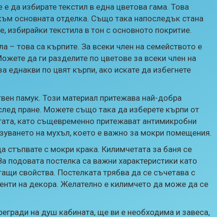
 е да избирате текстил в една цветова гама. Това
към основната отделка. Също така напоследък стана
, избирайки текстила в тон с основното покритие.
ла – това са кърпите. За всеки член на семейството е
ожете да ги разделите по цветове за всеки член на
а еднакви по цвят кърпи, ако искате да избегнете
твен памук. Този материал притежава най-добра
след пране. Можете също така да изберете кърпи от
гата, като същевременно притежават антимикробни
зуването на мухъл, което е важно за мокри помещения.
да стъпвате с мокри крака. Килимчетата за баня се
 За подовата постелка са важни характеристики като
ащи свойства. Постелката трябва да се съчетава с
менти на декора. Желателно е килимчето да може да се
регради на душ кабината, ще ви е необходима и завеса,