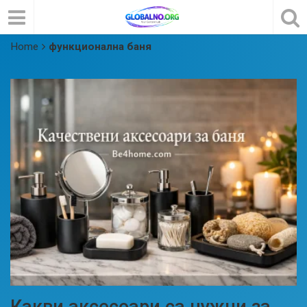
Home
функционална баня
Какви аксесоари са нужни за