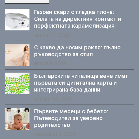
Газови скари с гладка плоча:
Силата на директния контакт и
перфектната карамелизация
април 17, 2026
С какво да носим рокля: пълно
ръководство за стил
април 8, 2026
Българските читалища вече имат
първата си дигитална карта и
интегрирана база данни
януари 24, 2026
Първите месеци с бебето:
Пътеводител за уверено
родителство
февруари 5, 2026