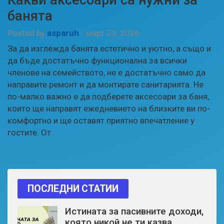
банята
Posted by
asparuh
-
март 23, 2026
За да изглежда банята естетично и уютно, а също и
да бъде достатъчно функционална за всички
членове на семейството, не е достатъчно само да
направите ремонт и да монтирате санитарията. Не
по-малко важно е да подберете аксесоари за баня,
които ще направят ежедневието на близките ви по-
комфортно и ще оставят приятно впечатление у
гостите. От
ПОСЛЕДНИ СТАТИИ
Истината за пасивните доходи,
която никой не ти казва