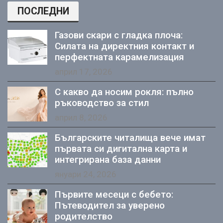
ПОСЛЕДНИ
Газови скари с гладка плоча:
Силата на директния контакт и
перфектната карамелизация
април 17, 2026
С какво да носим рокля: пълно
ръководство за стил
април 8, 2026
Българските читалища вече имат
първата си дигитална карта и
интегрирана база данни
януари 24, 2026
Първите месеци с бебето:
Пътеводител за уверено
родителство