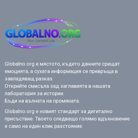
Globalno.org е мястото, където данните срещат
емоцията, а сухата информация се превръща в
завладяващ разказ.
Открийте смисъла зад заглавията в нашата
лаборатория за истории.
Бъди на вълната на промяната.
Globalno.org е новият стандарт за дигитално
присъствие. Твоето следващо голямо вдъхновение
е само на един клик разстояние.