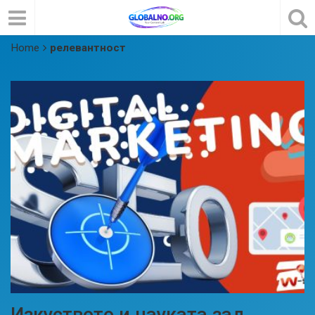
Home
релевантност
Изкуството и науката зад