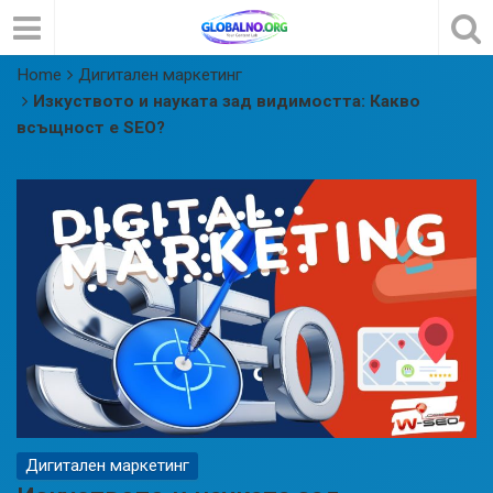
Home
Дигитален маркетинг
Изкуството и науката зад видимостта: Какво
всъщност е SEO?
Дигитален маркетинг