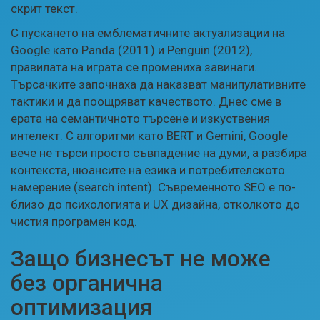
скрит текст.
С пускането на емблематичните актуализации на
Google като Panda (2011) и Penguin (2012),
правилата на играта се промениха завинаги.
Търсачките започнаха да наказват манипулативните
тактики и да поощряват качеството. Днес сме в
ерата на семантичното търсене и изкуствения
интелект. С алгоритми като BERT и Gemini, Google
вече не търси просто съвпадение на думи, а разбира
контекста, нюансите на езика и потребителското
намерение (search intent). Съвременното SEO е по-
близо до психологията и UX дизайна, отколкото до
чистия програмен код.
Защо бизнесът не може
без органична
оптимизация