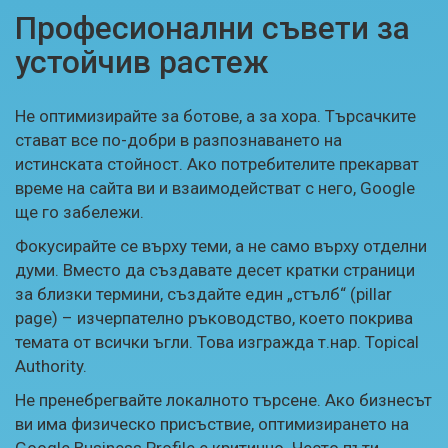
Професионални съвети за
устойчив растеж
Не оптимизирайте за ботове, а за хора. Търсачките
стават все по-добри в разпознаването на
истинската стойност. Ако потребителите прекарват
време на сайта ви и взаимодействат с него, Google
ще го забележи.
Фокусирайте се върху теми, а не само върху отделни
думи. Вместо да създавате десет кратки страници
за близки термини, създайте един „стълб“ (pillar
page) – изчерпателно ръководство, което покрива
темата от всички ъгли. Това изгражда т.нар. Topical
Authority.
Не пренебрегвайте локалното търсене. Ако бизнесът
ви има физическо присъствие, оптимизирането на
Google Business Profile е критично. Често пъти