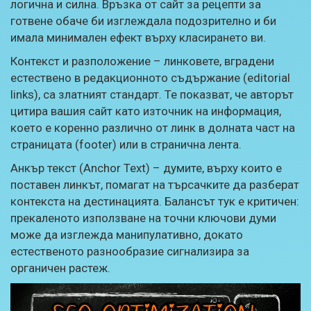
логична и силна. Връзка от сайт за рецепти за
готвене обаче би изглеждала подозрително и би
имала минимален ефект върху класирането ви.
Контекст и разположение – линковете, вградени
естествено в редакционното съдържание (editorial
links), са златният стандарт. Те показват, че авторът
цитира вашия сайт като източник на информация,
което е коренно различно от линк в долната част на
страницата (footer) или в странична лента.
Анкър текст (Anchor Text) – думите, върху които е
поставен линкът, помагат на търсачките да разберат
контекста на дестинацията. Балансът тук е критичен:
прекаленото използване на точни ключови думи
може да изглежда манипулативно, докато
естественото разнообразие сигнализира за
органичен растеж.