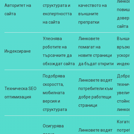
линкове
Авторитет на
структурата и
качеството на
повиша
сайта
експертността
външните
доверие
на сайта
препратки
сайта
Улеснява
Линковете
Външни
роботите на
помагат на
връзки
Индексиране
търсачките да
новите страници
ускоряв
обхождат сайта
да бъдат открити
индекси
Подобрява
Добрат
Линковете водят
скоростта,
техниче
Техническа SEO
потребители към
мобилната
увелича
оптимизация
добре работещи
версия и
стойнос
страници
структурата
линкове
Когато
Осигурява
Линковете водят
потреби