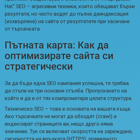
Hat“ SEO – агресивни техники, които обещават бързи
резултати, но често водят до пълна деиндексация
(изхвърляне) на сайта от резултатите при засичане
от търсачката.
Пътната карта: Как да
оптимизирате сайта си
стратегически
За да бъде една SEO кампания успешна, тя трябва
да стъпи на три основни стълба. Пропускането на
който и да е от тях компрометира цялата структура.
Техническо SEO – това е основата на вашата къща.
Ако търсачките не могат да обходят (crawl) и
индексират страниците ви, нищо друго няма
значение. Тук се включват скоростта на зареждане,
сигурността на връзката (HTTPS), правилното