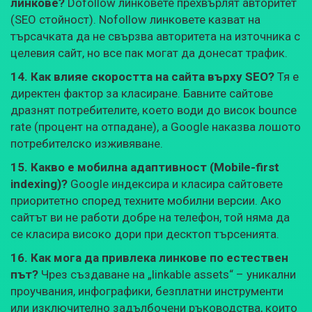
линкове?
Dofollow линковете прехвърлят авторитет
(SEO стойност). Nofollow линковете казват на
търсачката да не свързва авторитета на източника с
целевия сайт, но все пак могат да донесат трафик.
14. Как влияе скоростта на сайта върху SEO?
Тя е
директен фактор за класиране. Бавните сайтове
дразнят потребителите, което води до висок bounce
rate (процент на отпадане), а Google наказва лошото
потребителско изживяване.
15. Какво е мобилна адаптивност (Mobile-first
indexing)?
Google индексира и класира сайтовете
приоритетно според техните мобилни версии. Ако
сайтът ви не работи добре на телефон, той няма да
се класира високо дори при десктоп търсенията.
16. Как мога да привлека линкове по естествен
път?
Чрез създаване на „linkable assets“ – уникални
проучвания, инфографики, безплатни инструменти
или изключително задълбочени ръководства, които