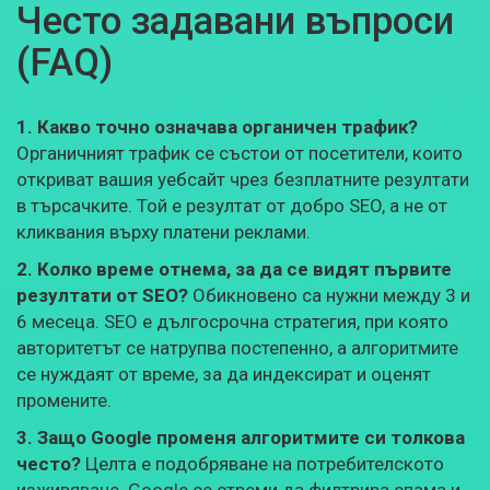
Често задавани въпроси
(FAQ)
1. Какво точно означава органичен трафик?
Органичният трафик се състои от посетители, които
откриват вашия уебсайт чрез безплатните резултати
в търсачките. Той е резултат от добро SEO, а не от
кликвания върху платени реклами.
2. Колко време отнема, за да се видят първите
резултати от SEO?
Обикновено са нужни между 3 и
6 месеца. SEO е дългосрочна стратегия, при която
авторитетът се натрупва постепенно, а алгоритмите
се нуждаят от време, за да индексират и оценят
промените.
3. Защо Google променя алгоритмите си толкова
често?
Целта е подобряване на потребителското
изживяване. Google се стреми да филтрира спама и