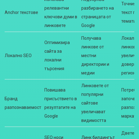
Точният
релевантни
разбирането на
Anchor текстове
текст п
ключови думи в
страницата от
тематич
линковете
Google
Получава
Локални
Оптимизира
линкове от
линкове
сайта за
Локално SEO
местни
увелича
локални
директории и
доверие
търсения
медии
региона
Линковете от
Повишава
Потреби
популярни
Бранд
присъствието в
започва
сайтове
разпознаваемост
резултатите на
разпозн
увеличават
Google
марката
видимостта
Двете
SEO носи
Линк билдингът