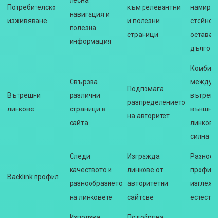
лесна
Потребителско
към релевантни
намира
навигация и
изживяване
и полезни
стойност
полезна
страници
остава п
информация
дълго
Комбин
Свързва
между
Подпомага
Вътрешни
различни
вътрешн
разпределението
линкове
страници в
външни
на авторитет
сайта
линкове 
силна
Следи
Изгражда
Разнооб
качеството и
линкове от
профил
Backlink профил
разнообразието
авторитетни
изглежд
на линковете
сайтове
естеств
Използва
Подобрява