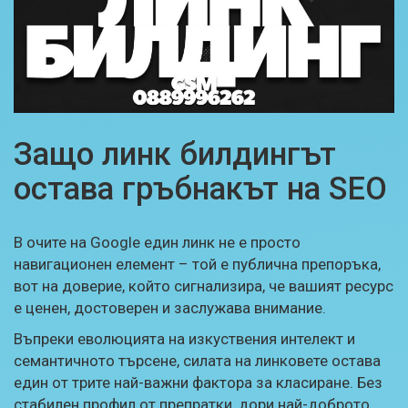
Защо линк билдингът
остава гръбнакът на SEO
В очите на Google един линк не е просто
навигационен елемент – той е публична препоръка,
вот на доверие, който сигнализира, че вашият ресурс
е ценен, достоверен и заслужава внимание.
Въпреки еволюцията на изкуствения интелект и
семантичното търсене, силата на линковете остава
един от трите най-важни фактора за класиране. Без
стабилен профил от препратки, дори най-доброто