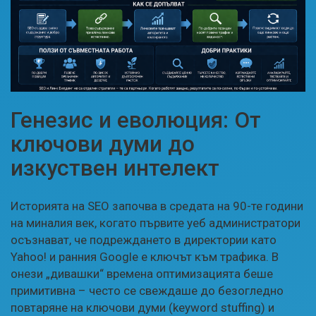
Генезис и еволюция: От
ключови думи до
изкуствен интелект
Историята на SEO започва в средата на 90-те години
на миналия век, когато първите уеб администратори
осъзнават, че подреждането в директории като
Yahoo! и ранния Google е ключът към трафика. В
онези „дивашки“ времена оптимизацията беше
примитивна – често се свеждаше до безогледно
повтаряне на ключови думи (keyword stuffing) и