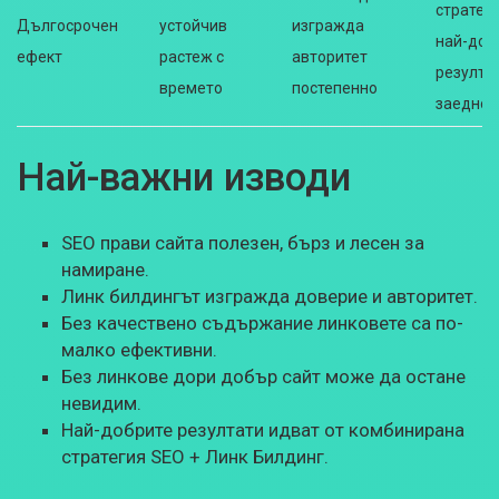
стратег
Дългосрочен
устойчив
изгражда
най-доб
ефект
растеж с
авторитет
резулта
времето
постепенно
заедно
Най-важни изводи
SEO прави сайта полезен, бърз и лесен за
намиране.
Линк билдингът изгражда доверие и авторитет.
Без качествено съдържание линковете са по-
малко ефективни.
Без линкове дори добър сайт може да остане
невидим.
Най-добрите резултати идват от комбинирана
стратегия SEO + Линк Билдинг.