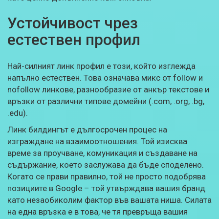
Устойчивост чрез
естествен профил
Най-силният линк профил е този, който изглежда
напълно естествен. Това означава микс от follow и
nofollow линкове, разнообразие от анкър текстове и
връзки от различни типове домейни (.com, .org, .bg,
.edu).
Линк билдингът е дългосрочен процес на
изграждане на взаимоотношения. Той изисква
време за проучване, комуникация и създаване на
съдържание, което заслужава да бъде споделено.
Когато се прави правилно, той не просто подобрява
позициите в Google – той утвърждава вашия бранд
като незаобиколим фактор във вашата ниша. Силата
на една връзка е в това, че тя превръща вашия