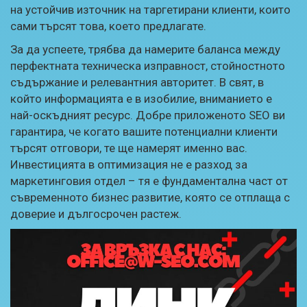
на устойчив източник на таргетирани клиенти, които
сами търсят това, което предлагате.
За да успеете, трябва да намерите баланса между
перфектната техническа изправност, стойностното
съдържание и релевантния авторитет. В свят, в
който информацията е в изобилие, вниманието е
най-оскъдният ресурс. Добре приложеното SEO ви
гарантира, че когато вашите потенциални клиенти
търсят отговори, те ще намерят именно вас.
Инвестицията в оптимизация не е разход за
маркетинговия отдел – тя е фундаментална част от
съвременното бизнес развитие, която се отплаща с
доверие и дългосрочен растеж.