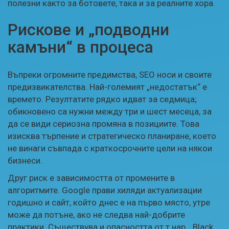
полезни както за ботовете, така и за реалните хора.
Рискове и „подводни
камъни“ в процеса
Въпреки огромните предимства, SEO носи и своите
предизвикателства. Най-големият „недостатък“ е
времето. Резултатите рядко идват за седмица;
обикновено са нужни между три и шест месеца, за
да се види сериозна промяна в позициите. Това
изисква търпение и стратегическо планиране, което
не винаги съвпада с краткосрочните цели на някои
бизнеси.
Друг риск е зависимостта от промените в
алгоритмите. Google прави хиляди актуализации
годишно и сайт, който днес е на първо място, утре
може да потъне, ако не следва най-добрите
практики. Съществува и опасността от т.нар. „Black