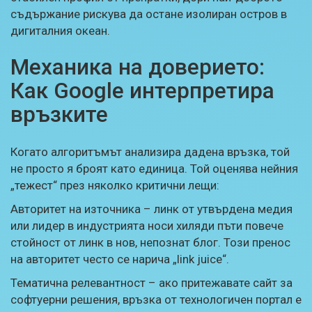
съдържание рискува да остане изолиран остров в
дигиталния океан.
Механика на доверието:
Как Google интерпретира
връзките
Когато алгоритъмът анализира дадена връзка, той
не просто я броят като единица. Той оценява нейния
„тежест“ през няколко критични лещи:
Авторитет на източника – линк от утвърдена медия
или лидер в индустрията носи хиляди пъти повече
стойност от линк в нов, непознат
блог
. Този пренос
на авторитет често се нарича „link juice“.
Тематична релевантност – ако притежавате сайт за
софтуерни решения, връзка от технологичен портал е