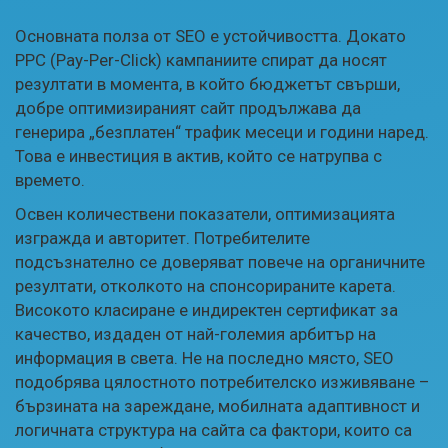
Основната полза от SEO е устойчивостта. Докато
PPC (Pay-Per-Click) кампаниите спират да носят
резултати в момента, в който бюджетът свърши,
добре оптимизираният сайт продължава да
генерира „безплатен“ трафик месеци и години наред.
Това е инвестиция в актив, който се натрупва с
времето.
Освен количествени показатели, оптимизацията
изгражда и авторитет. Потребителите
подсъзнателно се доверяват повече на органичните
резултати, отколкото на спонсорираните карета.
Високото класиране е индиректен сертификат за
качество, издаден от най-големия арбитър на
информация в света. Не на последно място, SEO
подобрява цялостното потребителско изживяване –
бързината на зареждане, мобилната адаптивност и
логичната структура на сайта са фактори, които са