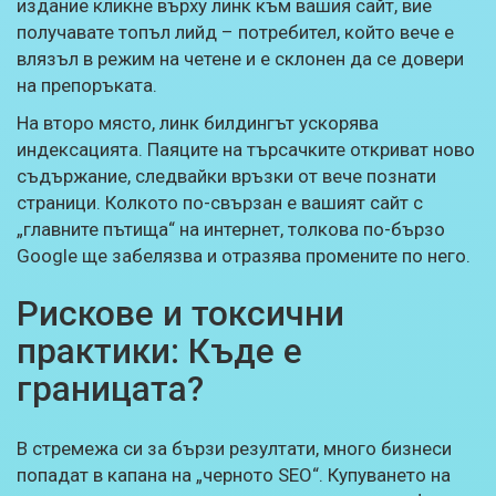
издание кликне върху линк към вашия сайт, вие
получавате топъл лийд – потребител, който вече е
влязъл в режим на четене и е склонен да се довери
на препоръката.
На второ място, линк билдингът ускорява
индексацията. Паяците на търсачките откриват ново
съдържание, следвайки връзки от вече познати
страници. Колкото по-свързан е вашият сайт с
„главните пътища“ на интернет, толкова по-бързо
Google ще забелязва и отразява промените по него.
Рискове и токсични
практики: Къде е
границата?
В стремежа си за бързи резултати, много бизнеси
попадат в капана на „черното SEO“. Купуването на