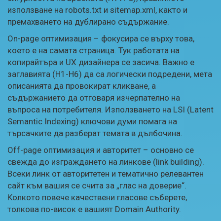
използване на robots.txt и sitemap.xml, както и
премахването на дублирано съдържание.
On-page оптимизация – фокусира се върху това,
което е на самата страница. Тук работата на
копирайтъра и UX дизайнера се засича. Важно е
заглавията (H1-H6) да са логически подредени, мета
описанията да провокират кликване, а
съдържанието да отговаря изчерпателно на
въпроса на потребителя. Използването на LSI (Latent
Semantic Indexing) ключови думи помага на
търсачките да разберат темата в дълбочина.
Off-page оптимизация и авторитет – основно се
свежда до изграждането на линкове (link building).
Всеки линк от авторитетен и тематично релевантен
сайт към вашия се счита за „глас на доверие“.
Колкото повече качествени гласове съберете,
толкова по-висок е вашият Domain Authority.