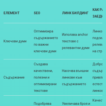
КАК РА
ЕЛЕМЕНТ
SEO
ЛИНК БИЛДИНГ
ЗАЕДНО
Оптимизира
Линкове
Използва anchor
съдържанието
подсилв
Ключови думи
текстове с
по важни
релеван
релевантни думи
ключови думи
на стра
Създава
Добро
качествени,
Насочва външни
съдърж
Съдържание
полезни и
линкове към
привлич
оптимизирани
съдържанието
естеств
текстове
линкове
Качеств
Подобрява
Увеличава броя и