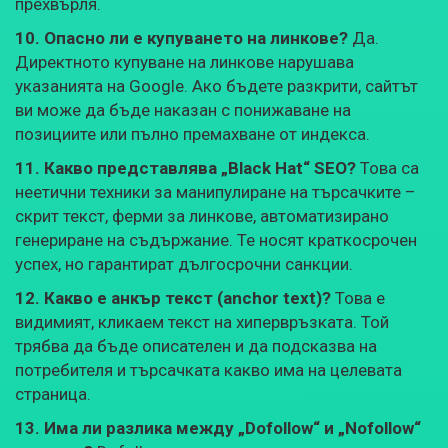
прехвърля.
10. Опасно ли е купуването на линкове?
Да.
Директното купуване на линкове нарушава
указанията на Google. Ако бъдете разкрити, сайтът
ви може да бъде наказан с понижаване на
позициите или пълно премахване от индекса.
11. Какво представлява „Black Hat“ SEO?
Това са
неетични техники за манипулиране на търсачките –
скрит текст, ферми за линкове, автоматизирано
генериране на съдържание. Те носят краткосрочен
успех, но гарантират дългосрочни санкции.
12. Какво е анкър текст (anchor text)?
Това е
видимият, кликаем текст на хипервръзката. Той
трябва да бъде описателен и да подсказва на
потребителя и търсачката какво има на целевата
страница.
13. Има ли разлика между „Dofollow“ и „Nofollow“