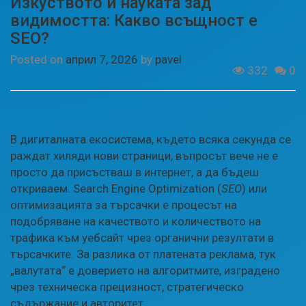
Изкуството и науката зад
видимостта: Какво всъщност е
SEO?
Posted on
април 7, 2026
by
pavel
332
0
В дигиталната екосистема, където всяка секунда се
раждат хиляди нови страници, въпросът вече не е
просто да присъстваш в интернет, а да бъдеш
откриваем. Search Engine Optimization (
SEO
) или
оптимизацията за търсачки е процесът на
подобряване на качеството и количеството на
трафика към уебсайт чрез органични резултати в
търсачките. За разлика от платената реклама, тук
„валутата“ е доверието на алгоритмите, изградено
чрез техническа прецизност, стратегическо
съдържание и авторитет.