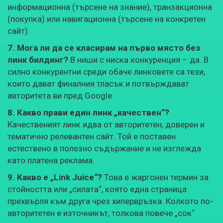
информационна (търсене на знание), транзакционна
(покупка) или навигационна (търсене на конкретен
сайт).
7. Мога ли да се класирам на първо място без
линк билдинг?
В ниши с ниска конкуренция – да. В
силно конкурентни среди обаче линковете са тези,
които дават финалния тласък и потвърждават
авторитета ви пред Google.
8. Какво прави един линк „качествен“?
Качественият линк идва от авторитетен, доверен и
тематично релевантен сайт. Той е поставен
естествено в полезно съдържание и не изглежда
като платена реклама.
9. Какво е „Link Juice“?
Това е жаргонен термин за
стойността или „силата“, която една страница
прехвърля към друга чрез хипервръзка. Колкото по-
авторитетен е източникът, толкова повече „сок“