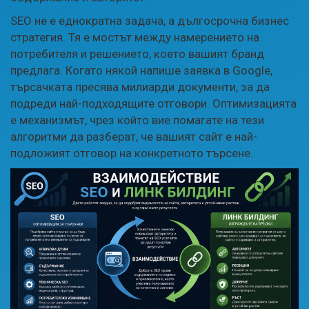
SEO не е еднократна задача, а дългосрочна бизнес
стратегия. Тя е мостът между намерението на
потребителя и решението, което вашият бранд
предлага. Когато някой напише заявка в Google,
търсачката пресява милиарди документи, за да
подреди най-подходящите отговори. Оптимизацията
е механизмът, чрез който вие помагате на тези
алгоритми да разберат, че вашият сайт е най-
подложият отговор на конкретното търсене.