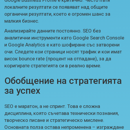
локалните резултати се появяват над общите
органични резултати, което е огромен шанс за
малкия бизнес.
Анализирайте данните постоянно. SEO без
аналитични инструменти като Google Search Console
и Google Analytics е като шофиране със затворени
очи. Следете кои страници носят трафик и кои имат
висок bounce rate (процент на отпадане), за да
коригирате стратегията си в реално време.
Обобщение на стратегията
за успех
SEO е маратон, а не спринт. Това е сложна
дисциплина, която съчетава технически познания,
творческо писане и стратегическо мислене.
Основната полза остава непроменена – изграждане