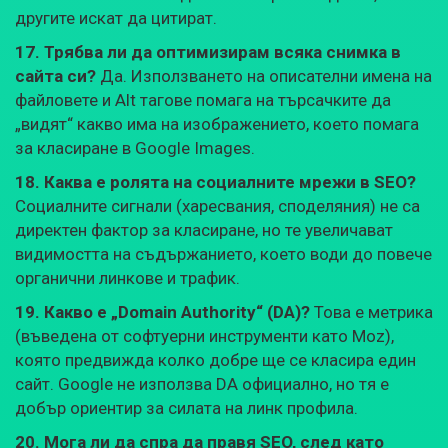
другите искат да цитират.
17. Трябва ли да оптимизирам всяка снимка в
сайта си?
Да. Използването на описателни имена на
файловете и Alt тагове помага на търсачките да
„видят“ какво има на изображението, което помага
за класиране в Google Images.
18. Каква е ролята на социалните мрежи в SEO?
Социалните сигнали (харесвания, споделяния) не са
директен фактор за класиране, но те увеличават
видимостта на съдържанието, което води до повече
органични линкове и трафик.
19. Какво е „Domain Authority“ (DA)?
Това е метрика
(въведена от софтуерни инструменти като Moz),
която предвижда колко добре ще се класира един
сайт. Google не използва DA официално, но тя е
добър ориентир за силата на линк профила.
20. Мога ли да спра да правя SEO, след като