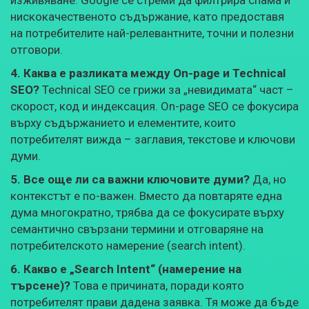
нискокачественото съдържание, като предоставя
на потребителите най-релевантните, точни и полезни
отговори.
4. Каква е разликата между On-page и Technical
SEO?
Technical SEO се грижи за „невидимата“ част –
скорост, код и индексация. On-page SEO се фокусира
върху съдържанието и елементите, които
потребителят вижда – заглавия, текстове и ключови
думи.
5. Все още ли са важни ключовите думи?
Да, но
контекстът е по-важен. Вместо да повтаряте една
дума многократно, трябва да се фокусирате върху
семантично свързани термини и отговаряне на
потребителското намерение (search intent).
6. Какво е „Search Intent“ (намерение на
търсене)?
Това е причината, поради която
потребителят прави дадена заявка. Тя може да бъде