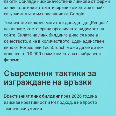
пакети с хиляди нискокачествени линкове от ферми
за линкове или автоматизирани коментари е най-
сигурният път към наказание от Google.
Токсичните линкове могат да доведат до „Penguin“
наказание, което срива органичната видимост на
сайта. Силата на линк билдинга днес се крие в
качеството, а не в количеството. Един единствен
линк от Forbes или TechCrunch може да бъде по-
полезен от 10 000 спам коментара в забравени
форуми.
Съвременни тактики за
изграждане на връзки
Ефективният
линк билдинг
през 2026 година
изисква креативност и PR подход, а не просто
технически умения.