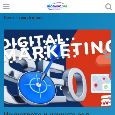
Home
search intent
Изкуството и науката зад