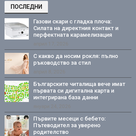
ПОСЛЕДНИ
Газови скари с гладка плоча:
Силата на директния контакт и
перфектната карамелизация
април 17, 2026
С какво да носим рокля: пълно
ръководство за стил
април 8, 2026
Българските читалища вече имат
първата си дигитална карта и
интегрирана база данни
януари 24, 2026
Първите месеци с бебето:
Пътеводител за уверено
родителство