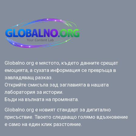
Globalno.org е мястото, където данните срещат
емоцията, а сухата информация се превръща в
завладяващ разказ.
Открийте смисъла зад заглавията в нашата
лаборатория за истории.
Бъди на вълната на промяната.
Globalno.org е новият стандарт за дигитално
присъствие. Твоето следващо голямо вдъхновение
е само на един клик разстояние.